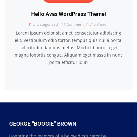
Hello Avas WordPress Theme!
Uncategorized
1 Comment
540
Views
Lorem ipsum dolor sit amet, consectetur adipiscing
elit. Vestibulum odio tortor, tempus quis nulla porta,
sollicitudin dapibus metus. Morbi id purus eget
magna lobortis congue. Aliquam eget massa in nunc
porta efficitur id in
GEORGE “BOOGIE” BROWN
Honoring the memory of a beloved educator by