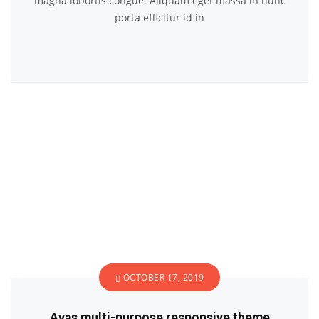
magna lobortis congue. Aliquam eget massa in nunc
porta efficitur id in
OCTOBER 17, 2019
Avas multi-purpose responsive theme